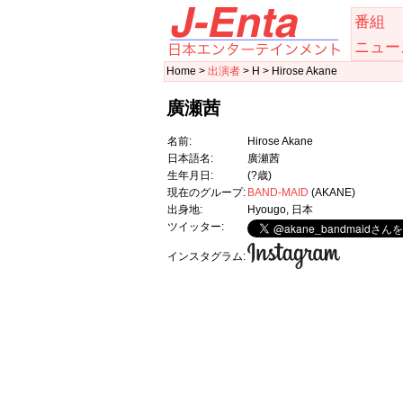
番組
ニュー
Home >
出演者
> H > Hirose Akane
廣瀬茜
名前:
Hirose Akane
日本語名:
廣瀬茜
生年月日:
(?歳)
現在のグループ:
BAND-MAID
(AKANE)
出身地:
Hyougo, 日本
ツイッター:
インスタグラム: