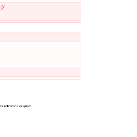
グ
as reference or quote.