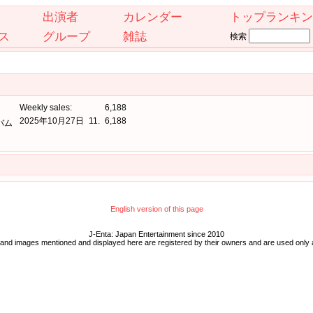
出演者
カレンダー
トップランキン
ス
グループ
雑誌
検索
Weekly sales:
6,188
2025年10月27日
11.
6,188
バム
English version of this page
J-Enta: Japan Entertainment since 2010
 and images mentioned and displayed here are registered by their owners and are used only 