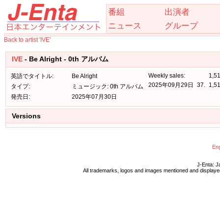
番組
出演者
ニュース
グループ
Back to artist 'IVE'
IVE
- Be Alright - 0th アルバム
Weekly sales:
1,5
英語でタイトル:
Be Alright
2025年09月29日
37.
1,5
タイプ:
ミュージック: 0th アルバム
発売日:
2025年07月30日
Versions
Eng
J-Enta: J
All trademarks, logos and images mentioned and displayed