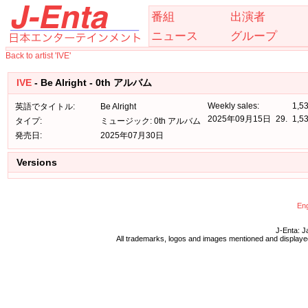
番組
出演者
ニュース
グループ
Back to artist 'IVE'
IVE
- Be Alright - 0th アルバム
Weekly sales:
1,5
英語でタイトル:
Be Alright
2025年09月15日
29.
1,5
タイプ:
ミュージック: 0th アルバム
発売日:
2025年07月30日
Versions
Eng
J-Enta: J
All trademarks, logos and images mentioned and displayed