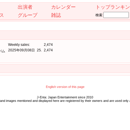
出演者
カレンダー
トップランキン
ス
グループ
雑誌
検索
Weekly sales:
2,474
2025年09月08日
25.
2,474
バム
English version of this page
J-Enta: Japan Entertainment since 2010
 and images mentioned and displayed here are registered by their owners and are used only 