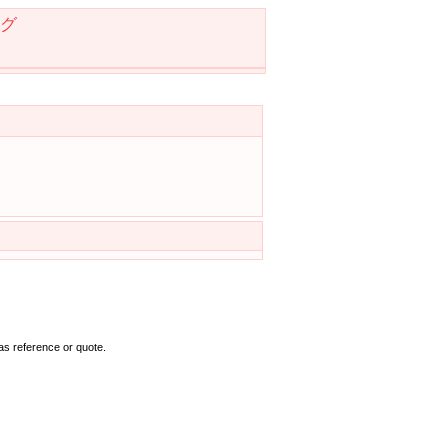
グ
as reference or quote.