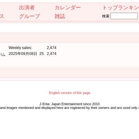
出演者
カレンダー
トップランキン
ス
グループ
雑誌
検索
Weekly sales:
2,474
2025年09月08日
25.
2,474
バム
English version of this page
J-Enta: Japan Entertainment since 2010
 and images mentioned and displayed here are registered by their owners and are used only 