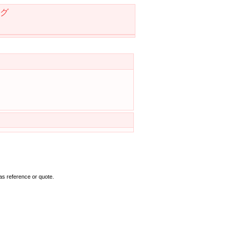
グ
as reference or quote.