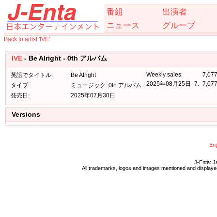
番組
出演者
ニュース
グループ
Back to artist 'IVE'
IVE
- Be Alright - 0th アルバム
Weekly sales:
7,07
英語でタイトル:
Be Alright
2025年08月25日
7.
7,07
タイプ:
ミュージック: 0th アルバム
発売日:
2025年07月30日
Versions
Eng
J-Enta: J
All trademarks, logos and images mentioned and displayed