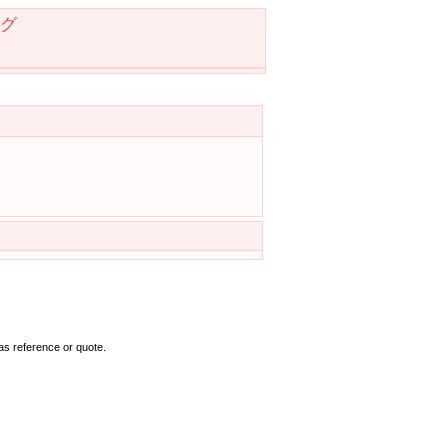
グ
as reference or quote.