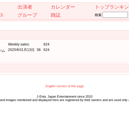
出演者
カレンダー
トップランキン
ス
グループ
雑誌
検索
Weekly sales:
624
2025年01月13日
38.
624
バム
English version of this page
J-Enta: Japan Entertainment since 2010
 and images mentioned and displayed here are registered by their owners and are used only 