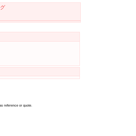
グ
as reference or quote.