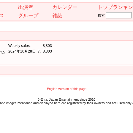
出演者
カレンダー
トップランキン
ス
グループ
雑誌
検索
Weekly sales:
8,803
2024年10月28日
7.
8,803
バム
English version of this page
J-Enta: Japan Entertainment since 2010
 and images mentioned and displayed here are registered by their owners and are used only 