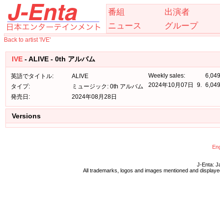
番組
出演者
ニュース
グループ
Back to artist 'IVE'
IVE
- ALIVE - 0th アルバム
Weekly sales:
6,04
英語でタイトル:
ALIVE
2024年10月07日
9.
6,04
タイプ:
ミュージック: 0th アルバム
発売日:
2024年08月28日
Versions
Eng
J-Enta: J
All trademarks, logos and images mentioned and displayed