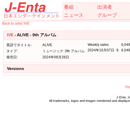
番組
出演者
ニュース
グループ
Back to artist 'IVE'
IVE
- ALIVE - 0th アルバム
Weekly sales:
6,04
英語でタイトル:
ALIVE
2024年10月07日
9.
6,04
タイプ:
ミュージック: 0th アルバム
発売日:
2024年08月28日
Versions
Eng
J-Enta: J
All trademarks, logos and images mentioned and displayed