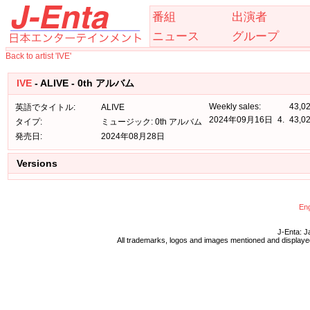
番組
出演者
ニュース
グループ
Back to artist 'IVE'
IVE
- ALIVE - 0th アルバム
Weekly sales:
43,0
英語でタイトル:
ALIVE
2024年09月16日
4.
43,0
タイプ:
ミュージック: 0th アルバム
発売日:
2024年08月28日
Versions
Eng
J-Enta: J
All trademarks, logos and images mentioned and displayed