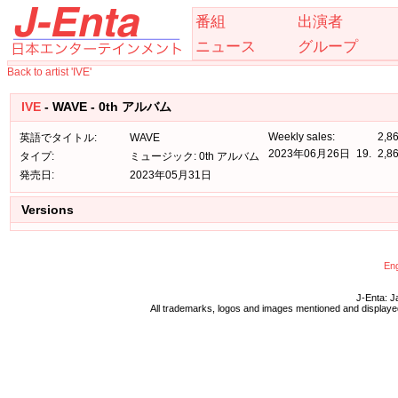
番組
出演者
ニュース
グループ
Back to artist 'IVE'
IVE
- WAVE - 0th アルバム
Weekly sales:
2,8
英語でタイトル:
WAVE
2023年06月26日
19.
2,8
タイプ:
ミュージック: 0th アルバム
発売日:
2023年05月31日
Versions
Eng
J-Enta: J
All trademarks, logos and images mentioned and displayed