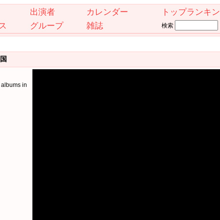
出演者
カレンダー
トップランキン
ス
グループ
雑誌
検索
韓国
albums in