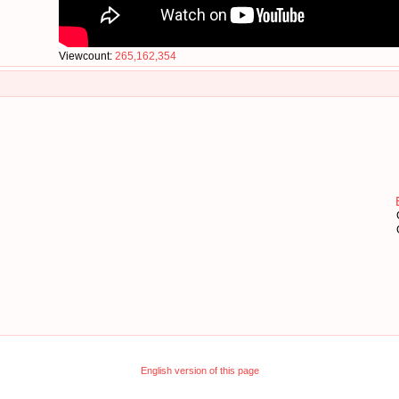
Viewcount:
265,162,354
English version of this page