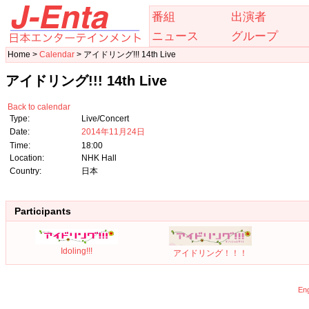
番組
出演者
ニュース
グループ
Home >
Calendar
> アイドリング!!! 14th Live
アイドリング!!! 14th Live
Back to calendar
Type:
Live/Concert
Date:
2014年11月24日
Time:
18:00
Location:
NHK Hall
Country:
日本
Participants
Idoling!!!
アイドリング！！！
Eng