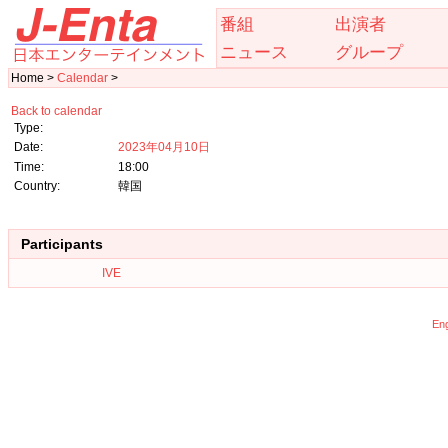
番組
出演者
ニュース
グループ
Home >
Calendar
>
Back to calendar
Type:
Date:
2023年04月10日
Time:
18:00
Country:
韓国
Participants
IVE
Eng