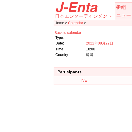
番組
ニュー
Home >
Calendar
>
Back to calendar
Type:
Date:
2022年08月22日
Time:
18:00
Country:
韓国
Participants
IVE