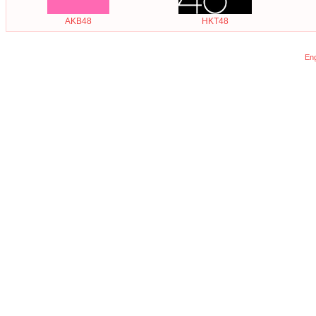
AKB48
HKT48
Eng