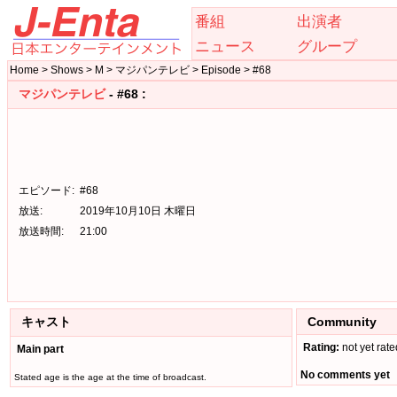
番組
出演者
ニュース
グループ
Home > Shows > M > マジパンテレビ > Episode > #68
マジパンテレビ
- #68 :
エピソード:
#68
放送:
2019年10月10日 木曜日
放送時間:
21:00
キャスト
Community
Rating:
not yet rate
Main part
No comments yet
Stated age is the age at the time of broadcast.