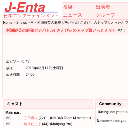
番組
出演者
ニュース
グループ
Home > Shows > M > 村瀬紗英の麻雀ガチバトル! さえぴぃのトップ目とったんで! > E
村瀬紗英の麻雀ガチバトル! さえぴぃのトップ目とったんで!
- #7 :
エピソード:
#7
放送:
2018年02月17日 土曜日
放送時間:
24:00
キャスト
Community
Rating:
not yet rate
Main part
MC
三田麻央
(22)
(NMB48 Team M member)
No comments yet
MC
鈴木たろう
(44)
(Mahjong Pro)