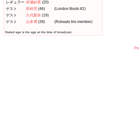
レギュラー
村瀬紗英
(20)
ゲスト
田村亮
(46)
(London Boots #2)
ゲスト
久代梨奈
(19)
ゲスト
山本博
(39)
(Robaato trio member)
Stated age is the age at the time of broadcast.
Eng