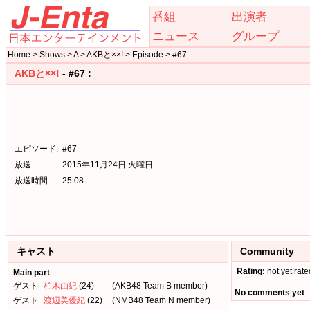
番組
出演者
ニュース
グループ
Home > Shows > A > AKBと××! > Episode > #67
AKBと××!
- #67 :
エピソード:
#67
放送:
2015年11月24日 火曜日
放送時間:
25:08
キャスト
Community
Rating:
not yet rate
Main part
ゲスト
柏木由紀
(24)
(AKB48 Team B member)
No comments yet
ゲスト
渡辺美優紀
(22)
(NMB48 Team N member)