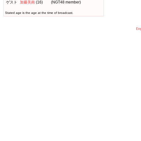
ゲスト
加藤美南
(16)
(NGT48 member)
Stated age is the age at the time of broadcast.
Eng