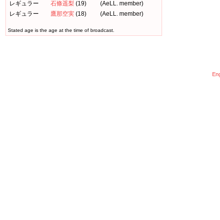
レギュラー
石條遥梨
(19)
(AeLL. member)
レギュラー
鷹那空実
(18)
(AeLL. member)
Stated age is the age at the time of broadcast.
Eng