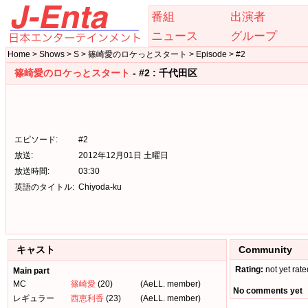
番組
出演者
ニュース
グループ
Home > Shows > S > 篠崎愛のロケっとスタート > Episode > #2
篠崎愛のロケっとスタート
- #2 : 千代田区
エピソード:
#2
放送:
2012年12月01日 土曜日
放送時間:
03:30
英語のタイトル:
Chiyoda-ku
キャスト
Community
Rating:
not yet rate
Main part
MC
篠崎愛
(20)
(AeLL. member)
No comments yet
レギュラー
西恵利香
(23)
(AeLL. member)