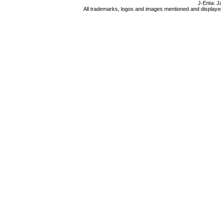
J-Enta: J
All trademarks, logos and images mentioned and displayed