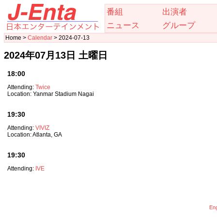
番組
出演者
ニュース
グループ
Home >
Calendar
> 2024-07-13
2024年07月13日 土曜日
18:00
Attending:
Twice
Location: Yanmar Stadium Nagai
19:30
Attending:
VIVIZ
Location: Atlanta, GA
19:30
Attending:
IVE
Eng