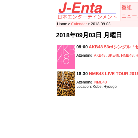
番組
ニュー
Home >
Calendar
> 2018-09-03
2018年09月03日 月曜日
09:00
AKB48 53rdシング
Attending:
AKB48
,
SKE48
,
NMB48
,
H
18:30
NMB48 LIVE TOUR 201
Attending:
NMB48
Location: Kobe, Hyougo