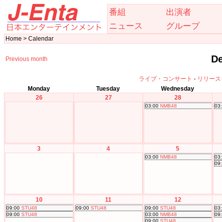
番組
出演者
ニュース
グループ
Home > Calendar
De
Previous month
ライブ・コンサート
-
リリース
Monday
Tuesday
Wednesday
26
27
28
03:00
NMB48
03
3
4
5
03:00
NMB48
03
09
10
11
12
09:00
STU48
09:00
STU48
09:00
STU48
03
09:00
STU48
03:00
NMB48
09
09:00
STU48