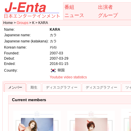
番組
出演者
ニュース
グループ
Home >
Groups
> K > KARA
Name:
KARA
Japanese name:
カラ
Japanese name (katakana):
カラ
Korean name:
카라
Founded:
2007-03
Debut:
2007-03-29
Ended:
2016-01-15
韓国
Country:
Youtube video statistics
メンバー
期生
ディスコグラフィー
ディスコグラフィー
ツ
Current members