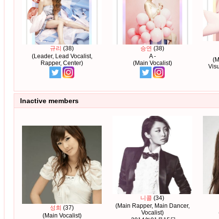
규리
(38)
승연
(38)
(Leader, Lead Vocalist,
A -
(M
Rapper, Center)
(Main Vocalist)
Visu
Inactive members
니콜
(34)
(Main Rapper, Main Dancer,
성희
(37)
Vocalist)
(Main Vocalist)